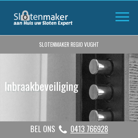
SLOTENMAKER REGIO VUGHT
Inbraakbeveiliging
BEL ONS
0413 766928